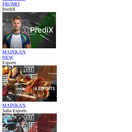
PROMO
PrediX
MAINKAN
NEW
Esports
MAINKAN
Saba Esports