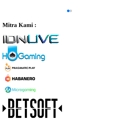
Mitra Kami :