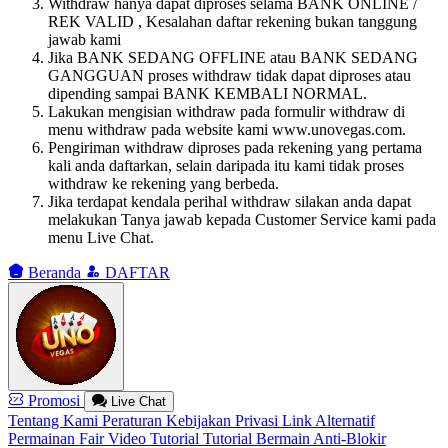
Withdraw hanya dapat diproses selama BANK ONLINE /
REK VALID , Kesalahan daftar rekening bukan tanggung
jawab kami
Jika BANK SEDANG OFFLINE atau BANK SEDANG
GANGGUAN proses withdraw tidak dapat diproses atau
dipending sampai BANK KEMBALI NORMAL.
Lakukan mengisian withdraw pada formulir withdraw di
menu withdraw pada website kami www.unovegas.com.
Pengiriman withdraw diproses pada rekening yang pertama
kali anda daftarkan, selain daripada itu kami tidak proses
withdraw ke rekening yang berbeda.
Jika terdapat kendala perihal withdraw silakan anda dapat
melakukan Tanya jawab kepada Customer Service kami pada
menu Live Chat.
Beranda
DAFTAR
Promosi
Live Chat
Tentang Kami
Peraturan
Kebijakan Privasi
Link Alternatif
Permainan Fair
Video Tutorial
Tutorial Bermain
Anti-Blokir