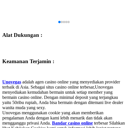
Alat Dukungan :
Keamanan Terjamin :
Unovegas
adalah agen casino online yang menyediakan provider
terbaik di Asia. Sebagai situs casino online terbesar,Unovegas
menyediakan kemudahan bermain untuk setiap member yang
bermain casino online. Dengan minimal deposit yang terjangkau
yaitu 50ribu rupiah, Anda bisa bermain dengan ditemani live dealer
wanita muda yang sexy.
Unovegas menggunakan cookie yang akan memberikan
pengalaman Anda dengan kami lebih menarik dan tidak akan
mengganggu privasi Anda.
Bandar casino online
terbesar Silahkan