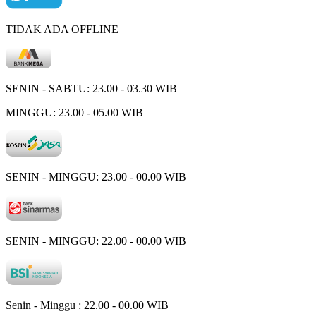
TIDAK ADA OFFLINE
SENIN - SABTU: 23.00 - 03.30 WIB
MINGGU: 23.00 - 05.00 WIB
SENIN - MINGGU: 23.00 - 00.00 WIB
SENIN - MINGGU: 22.00 - 00.00 WIB
Senin - Minggu : 22.00 - 00.00 WIB