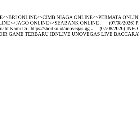
NE<>BRI ONLINE<>CIMB NIAGA ONLINE<>PERMATA ONL
NLINE<>JAGO ONLINE<>SEABANK ONLINE ..
(07/08/2026)
P
rnatif Kami Di : https://shortku.id/unovegas-gg ..
(07/08/2026)
INFO
DIR GAME TERBARU IDNLIVE UNOVEGAS LIVE BACCARA